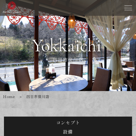
Yokkaichi
四日市笹川店
Home
＞ 四日市笹川店
コンセプト
設備