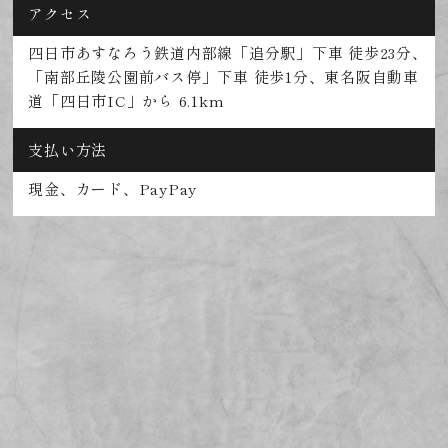
アクセス
四日市あすなろう鉄道内部線「追分駅」下車 徒歩23分、
「南部丘陵公園前バス停」下車 徒歩1分、東名阪自動車
道「四日市IC」から 6.1km
支払い方法
現金、カード、PayPay