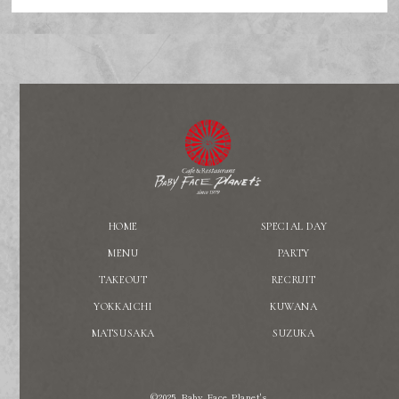
HOME
SPECIAL DAY
MENU
PARTY
TAKEOUT
RECRUIT
YOKKAICHI
KUWANA
MATSUSAKA
SUZUKA
©2025. Baby Face Planet's