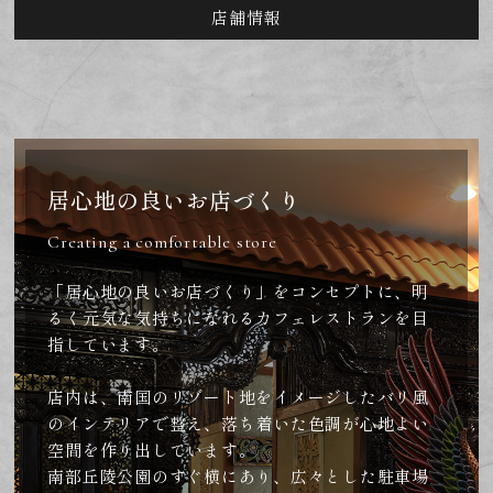
店舗情報
居心地の良いお店づくり
Creating a comfortable store
「居心地の良いお店づくり」をコンセプトに、明
るく元気な気持ちになれるカフェレストランを目
指しています。
店内は、南国のリゾート地をイメージしたバリ風
のインテリアで整え、落ち着いた色調が心地よい
空間を作り出しています。
南部丘陵公園のすぐ横にあり、広々とした駐車場