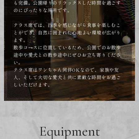
も完備。公園帰りのリラックスした時間を過ごす
のにぴったりな場所です。
テラス席では、四季を感じながら食事を楽しむこ
とができ、自然に囲まれた心地よい環境が広がり
ます。
​​​​​​​散歩コースに位置しているため、公園でのお散歩
途中や愛犬との散歩途中にぜひお立ち寄りくださ
い。
テラス席はワンちゃん同伴OKなので、家族や友
人、そして大切な愛犬と共に素敵な時間をお過ご
しいただけます。
Equipment